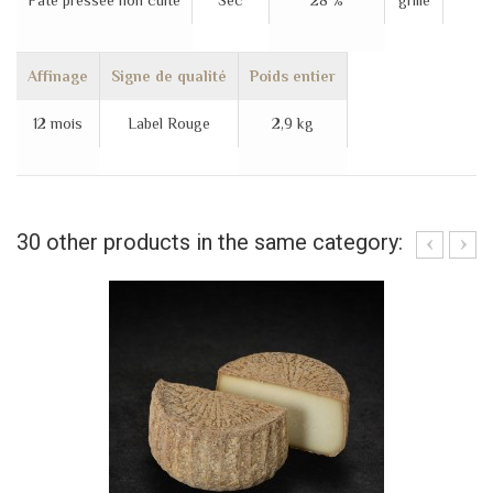
Pâte pressée non cuite
Sec
28 %
grillé
Affinage
Signe de qualité
Poids entier
12 mois
Label Rouge
2,9 kg
30 other products in the same category: